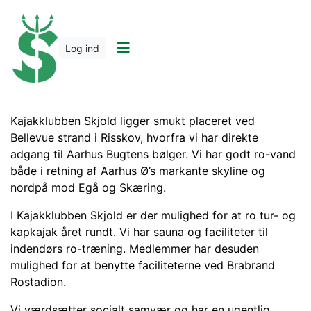
Log ind
Kajakklubben Skjold ligger smukt placeret ved
Bellevue strand i Risskov, hvorfra vi har direkte
adgang til Aarhus Bugtens bølger. Vi har godt ro-vand
både i retning af Aarhus Ø’s markante skyline og
nordpå mod Egå og Skæring.
I Kajakklubben Skjold er der mulighed for at ro tur- og
kapkajak året rundt. Vi har sauna og faciliteter til
indendørs ro-træning. Medlemmer har desuden
mulighed for at benytte faciliteterne ved Brabrand
Rostadion.
Vi værdsætter socialt samvær og har en ugentlig