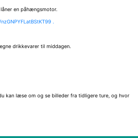
vi låner en påhængsmotor.
le/nzGNPYFLatBStKT99
.
gne drikkevarer til middagen.
 kan læse om og se billeder fra tidligere ture, og hvor