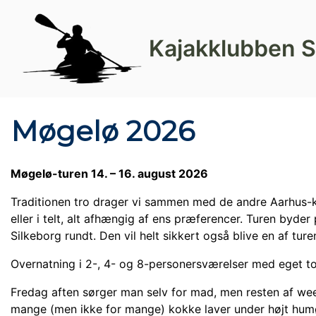
Kajakklubben S
Møgelø 2026
Møgelø-turen 14. – 16. august 2026
Traditionen tro drager vi sammen med de andre Aarhus-kl
eller i telt, alt afhængig af ens præferencer. Turen byde
Silkeborg rundt. Den vil helt sikkert også blive en af ture
Overnatning i 2-, 4- og 8-personersværelser med eget to
Fredag aften sørger man selv for mad, men resten af wee
mange (men ikke for mange) kokke laver under højt humø