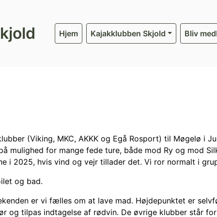
kjold
Hjem
Kajakklubben Skjold
Bliv me
ubber (Viking, MKC, AKKK og Egå Rosport) til Møgelø i Juls
r på mulighed for mange fede ture, både mod Ry og mod Silke
ne i 2025, hvis vind og vejr tillader det. Vi ror normalt i gr
ilet og bad.
kenden er vi fælles om at lave mad. Højdepunktet er selvf
r og tilpas indtagelse af rødvin. De øvrige klubber står 