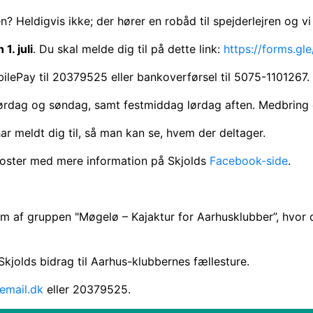
 Heldigvis ikke; der hører en robåd til spejderlejren og 
1. juli
. Du skal melde dig til på dette link:
https://forms.g
bilePay til 20379525 eller bankoverførsel til 5075-1101267.
dag og søndag, samt festmiddag lørdag aften. Medbring e
ar meldt dig til, så man kan se, hvem der deltager.
oster med mere information på Skjolds
Facebook-side
.
.
m af gruppen "Møgelø – Kajaktur for Aarhusklubber”, hvor du
 Skjolds bidrag til Aarhus-klubbernes fællesture.
email.dk
eller 20379525.